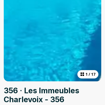
1
/
17
356 · Les Immeubles
Charlevoix - 356