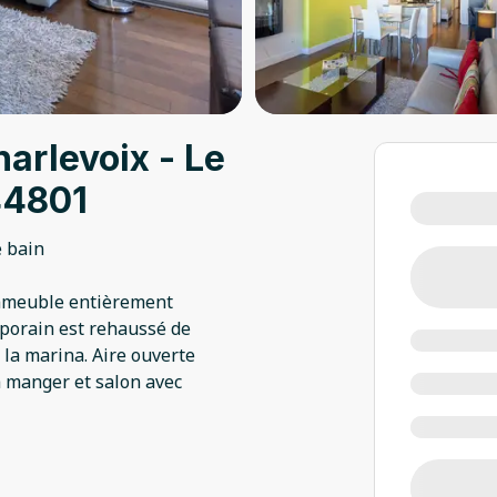
arlevoix - Le
44801
e bain
immeuble entièrement
mporain est rehaussé de
 la marina. Aire ouverte
à manger et salon avec