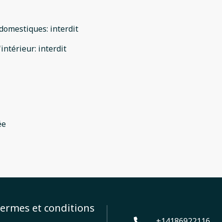
domestiques
:
interdit
'intérieur
:
interdit
ée
ermes et conditions
+14186922116