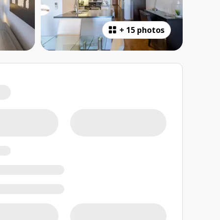
+
15 photos